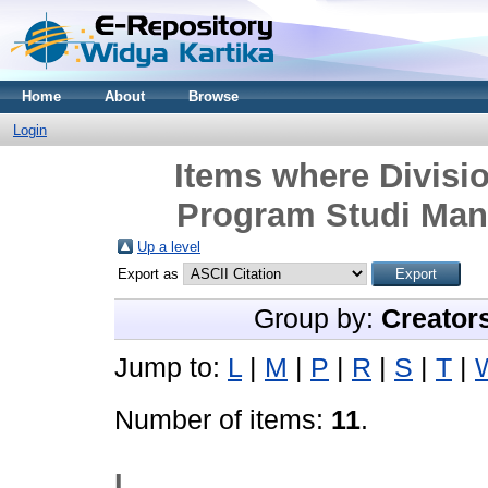
Home
About
Browse
Login
Items where Divisi
Program Studi Man
Up a level
Export as
Group by:
Creator
Jump to:
L
|
M
|
P
|
R
|
S
|
T
|
Number of items:
11
.
L