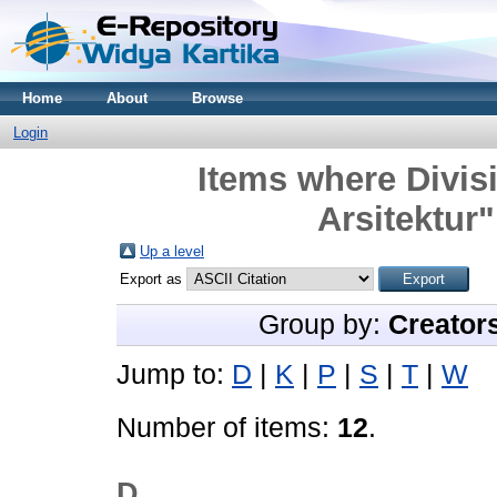
Home
About
Browse
Login
Items where Divisi
Arsitektur"
Up a level
Export as
Group by:
Creator
Jump to:
D
|
K
|
P
|
S
|
T
|
W
Number of items:
12
.
D